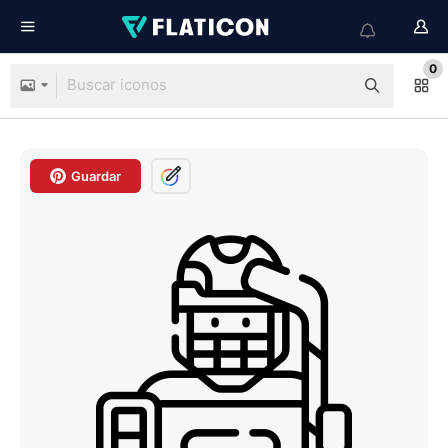
0
Guardar