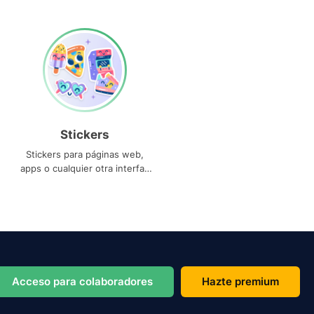
Stickers
Stickers para páginas web,
apps o cualquier otra interfaz
que necesites
Acceso para colaboradores
Hazte premium