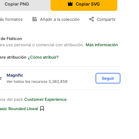
Copiar PNG
Copiar SVG
ás formatos
Añadir a la colección
Compartir
 de Flaticon
ara uso personal o comercial con atribución.
Más información
ere atribución
¿Cómo atribuir?
Magnific
Seguir
Ver todos los recursos 3,282,856
nos del pack
Customer Experience
asic Rounded Lineal