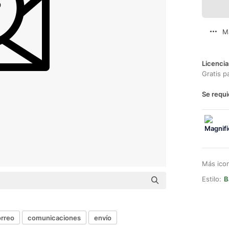
M
Licencia
Gratis p
Se requi
Más ico
Estilo:
B
rreo
comunicaciones
envío