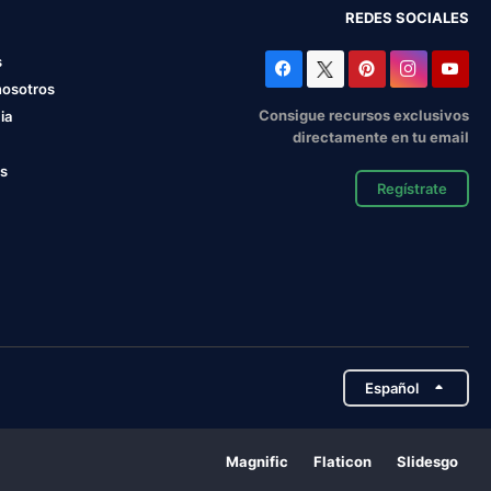
REDES SOCIALES
s
nosotros
Consigue recursos exclusivos
ia
directamente en tu email
os
Regístrate
Español
Magnific
Flaticon
Slidesgo