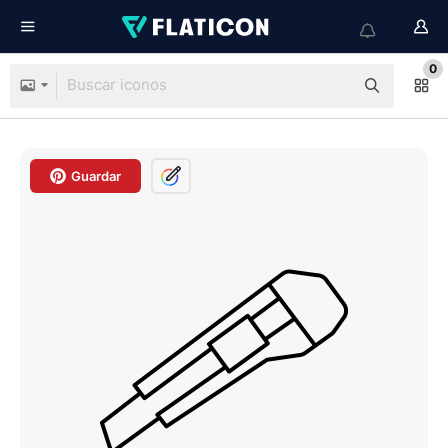
0
Guardar