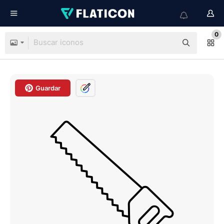
0
Guardar