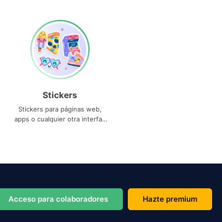
Stickers
Stickers para páginas web,
apps o cualquier otra interfaz
que necesites
Acceso para colaboradores
Hazte premium