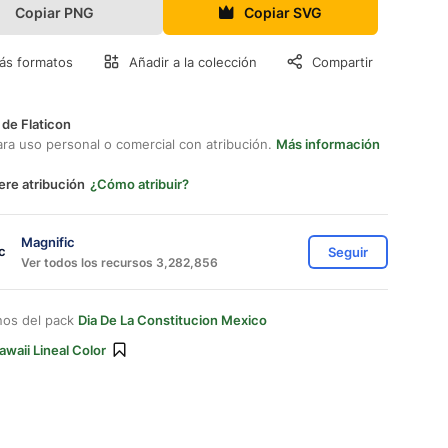
Copiar PNG
Copiar SVG
ás formatos
Añadir a la colección
Compartir
 de Flaticon
ara uso personal o comercial con atribución.
Más información
ere atribución
¿Cómo atribuir?
Magnific
Seguir
Ver todos los recursos 3,282,856
nos del pack
Dia De La Constitucion Mexico
awaii Lineal Color