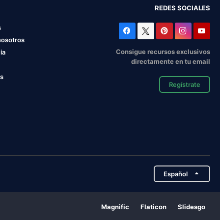
REDES SOCIALES
s
nosotros
Consigue recursos exclusivos
ia
directamente en tu email
os
Regístrate
Español
Magnific
Flaticon
Slidesgo