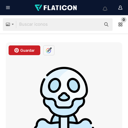
0
Guardar