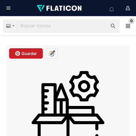
0
Guardar