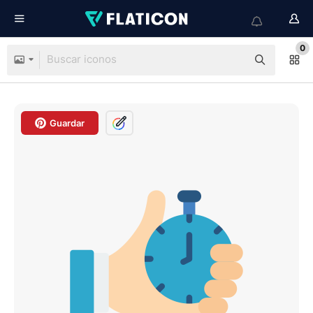
0
Guardar