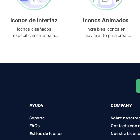
Iconos de interfaz
Iconos Animados
Iconos diseñados
Increíbles iconos en
específicamente para
movimiento para crear
interfaces
proyectos dinámicos
AYUDA
COMPANY
Soporte
Sobre nosotro
FAQs
Contacta con 
Estilos de Iconos
Nuestra Licenc