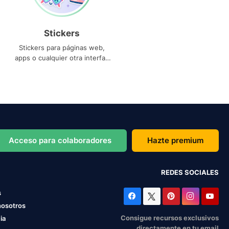
Stickers
Stickers para páginas web,
apps o cualquier otra interfaz
que necesites
Acceso para colaboradores
Hazte premium
REDES SOCIALES
s
nosotros
Consigue recursos exclusivos
ia
directamente en tu email