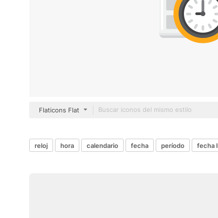
Flaticons Flat
reloj
hora
calendario
fecha
período
fecha l