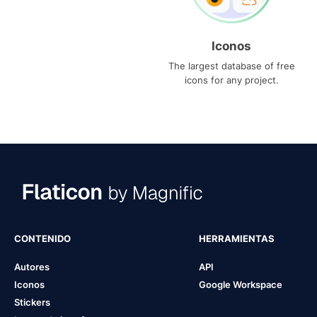
Iconos
The largest database of free
icons for any project.
CONTENIDO
HERRAMIENTAS
Autores
API
Iconos
Google Workspace
Stickers