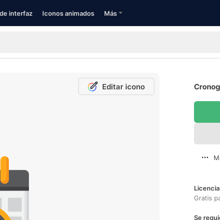
de interfaz
Iconos animados
Más
Editar icono
Cronog
M
Licencia
Gratis p
Se requi