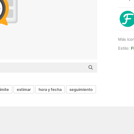
Más ico
Estilo:
F
ímite
estimar
hora y fecha
seguimiento