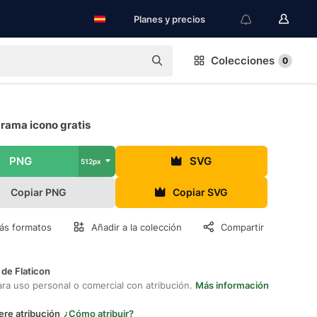
Planes y precios
Colecciones
0
rama icono gratis
PNG
SVG
512px
Copiar PNG
Copiar SVG
ás formatos
Añadir a la colección
Compartir
 de Flaticon
ara uso personal o comercial con atribución.
Más información
ere atribución
¿Cómo atribuir?