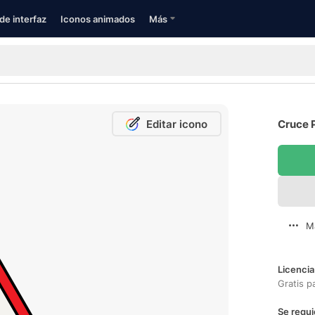
de interfaz
Iconos animados
Más
Editar icono
Cruce P
M
Licencia
Gratis p
Se requi