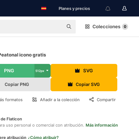
Planes y precios
Colecciones
0
eatonal icono gratis
PNG
SVG
512px
Copiar PNG
Copiar SVG
ás formatos
Añadir a la colección
Compartir
 de Flaticon
ara uso personal o comercial con atribución.
Más información
ere atribución
¿Cómo atribuir?