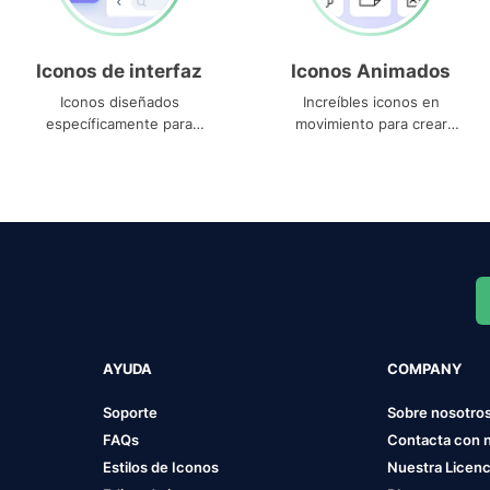
Iconos de interfaz
Iconos Animados
Iconos diseñados
Increíbles iconos en
específicamente para
movimiento para crear
interfaces
proyectos dinámicos
AYUDA
COMPANY
Soporte
Sobre nosotro
FAQs
Contacta con 
Estilos de Iconos
Nuestra Licenc