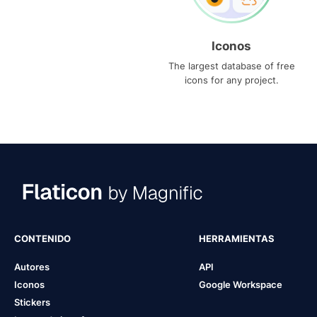
Iconos
The largest database of free
icons for any project.
CONTENIDO
HERRAMIENTAS
Autores
API
Iconos
Google Workspace
Stickers