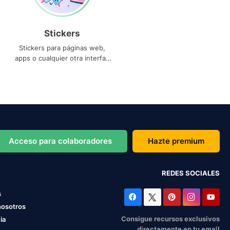
Stickers
Stickers para páginas web,
apps o cualquier otra interfaz
que necesites
Acceso para colaboradores
Hazte premium
REDES SOCIALES
s
nosotros
Consigue recursos exclusivos
ia
directamente en tu email