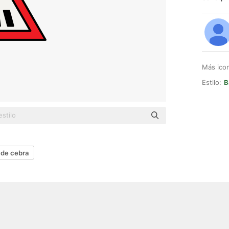
Más ico
Estilo:
B
 de cebra