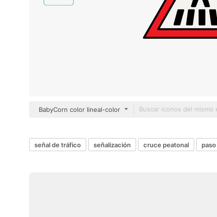
BabyCorn color lineal-color
señal de tráfico
señalización
cruce peatonal
paso