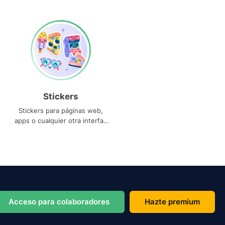
Stickers
Stickers para páginas web,
apps o cualquier otra interfaz
que necesites
Acceso para colaboradores
Hazte premium