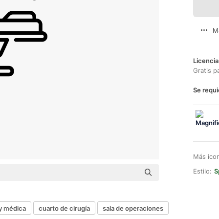
M
Licencia
Gratis p
Se requi
Más ico
Estilo:
S
 y médica
cuarto de cirugía
sala de operaciones