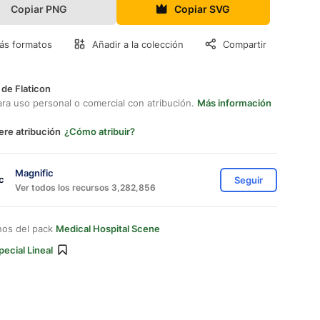
Copiar PNG
Copiar SVG
ás formatos
Añadir a la colección
Compartir
 de Flaticon
ara uso personal o comercial con atribución.
Más información
ere atribución
¿Cómo atribuir?
Magnific
Seguir
Ver todos los recursos 3,282,856
nos del pack
Medical Hospital Scene
pecial Lineal