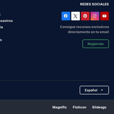
REDES SOCIALES
s
nosotros
Consigue recursos exclusivos
ia
directamente en tu email
os
Regístrate
Español
Magnific
Flaticon
Slidesgo