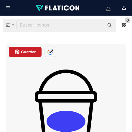
0
Guardar