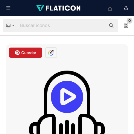
0
Guardar