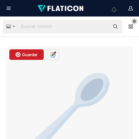
0
Guardar