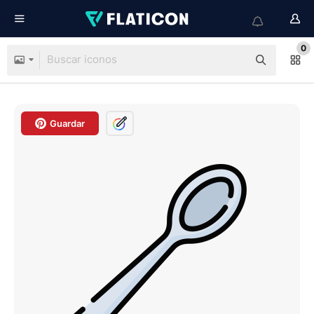
0
Guardar