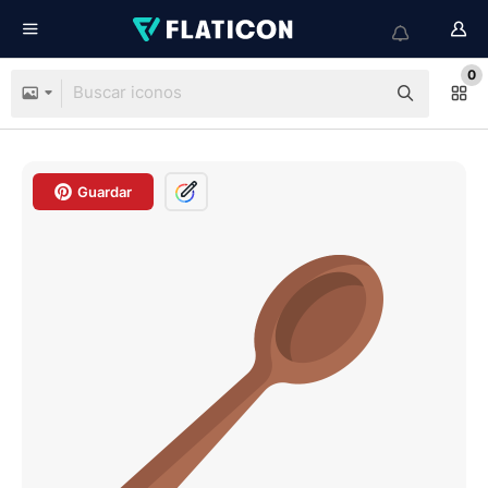
0
Guardar