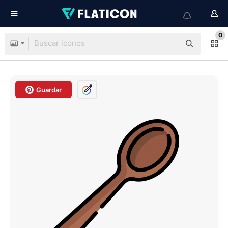
0
Guardar