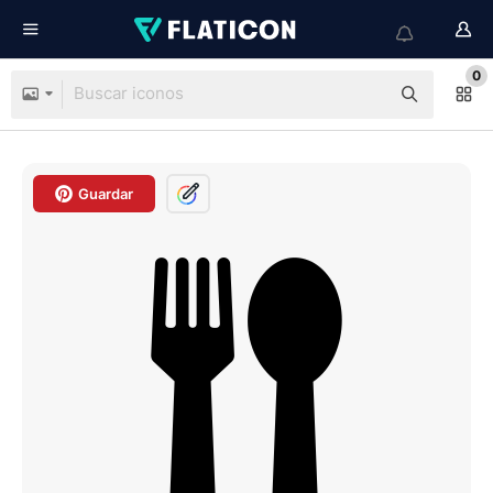
0
Guardar