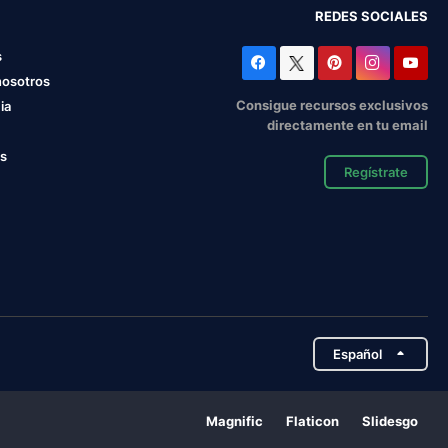
REDES SOCIALES
s
nosotros
Consigue recursos exclusivos
ia
directamente en tu email
os
Regístrate
Español
Magnific
Flaticon
Slidesgo