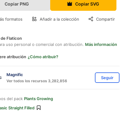
Copiar PNG
Copiar SVG
ás formatos
Añadir a la colección
Compartir
 de Flaticon
ara uso personal o comercial con atribución.
Más información
ere atribución
¿Cómo atribuir?
Magnific
Seguir
Ver todos los recursos 3,282,856
nos del pack
Plants Growing
asic Straight Filled