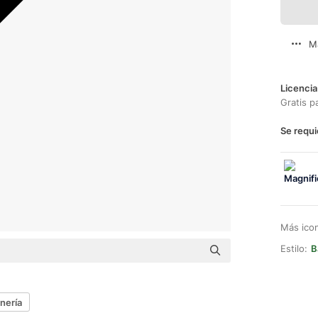
M
Licencia
Gratis p
Se requi
Más ico
Estilo:
B
inería