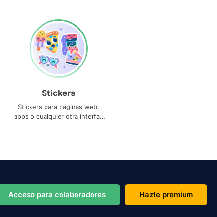
Stickers
Stickers para páginas web,
apps o cualquier otra interfaz
que necesites
Acceso para colaboradores
Hazte premium