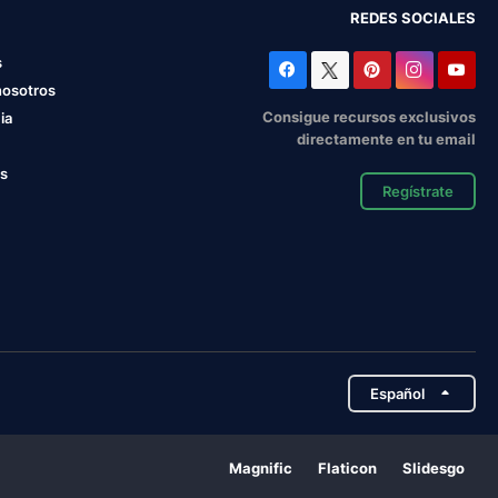
REDES SOCIALES
s
nosotros
Consigue recursos exclusivos
ia
directamente en tu email
os
Regístrate
Español
Magnific
Flaticon
Slidesgo