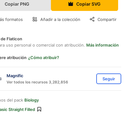
Copiar PNG
Copiar SVG
ás formatos
Añadir a la colección
Compartir
 de Flaticon
ara uso personal o comercial con atribución.
Más información
ere atribución
¿Cómo atribuir?
Magnific
Seguir
Ver todos los recursos 3,282,856
nos del pack
Biology
asic Straight Filled