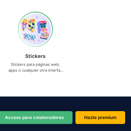
Stickers
Stickers para páginas web,
apps o cualquier otra interfaz
que necesites
Acceso para colaboradores
Hazte premium