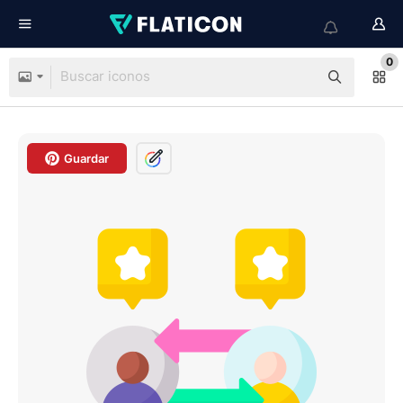
0
Guardar