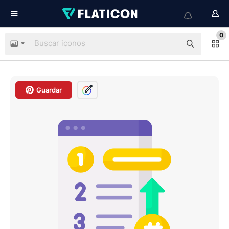
0
Guardar