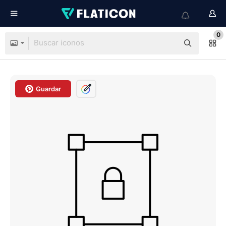
0
Guardar