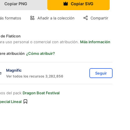
Copiar PNG
Copiar SVG
ás formatos
Añadir a la colección
Compartir
 de Flaticon
ara uso personal o comercial con atribución.
Más información
ere atribución
¿Cómo atribuir?
Magnific
Seguir
Ver todos los recursos 3,282,856
nos del pack
Dragon Boat Festival
pecial Lineal