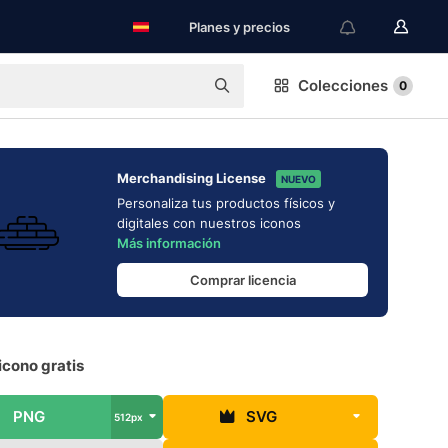
Planes y precios
Colecciones
0
Merchandising License
NUEVO
Personaliza tus productos físicos y
digitales con nuestros iconos
Más información
Comprar licencia
icono gratis
PNG
SVG
512px