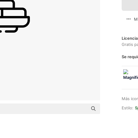
M
Licencia
Gratis p
Se requi
Más ico
Estilo:
S