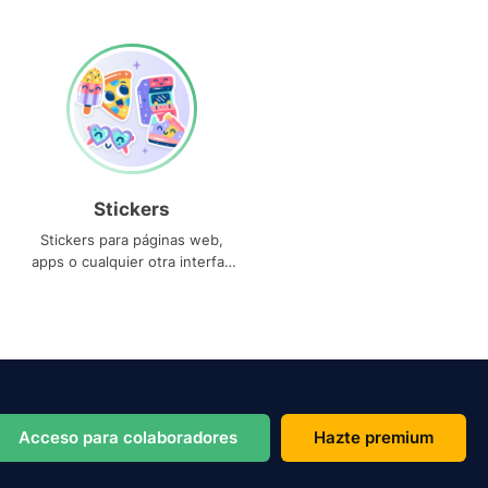
Stickers
Stickers para páginas web,
apps o cualquier otra interfaz
que necesites
Acceso para colaboradores
Hazte premium