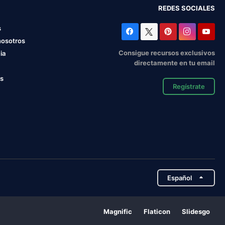
REDES SOCIALES
s
nosotros
Consigue recursos exclusivos
ia
directamente en tu email
os
Regístrate
Español
Magnific
Flaticon
Slidesgo