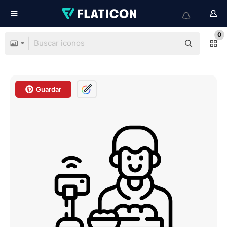
0
Guardar