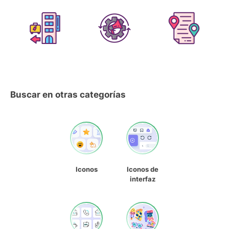
Buscar en otras categorías
Iconos
Iconos de
interfaz