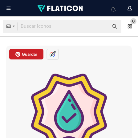
0
Guardar