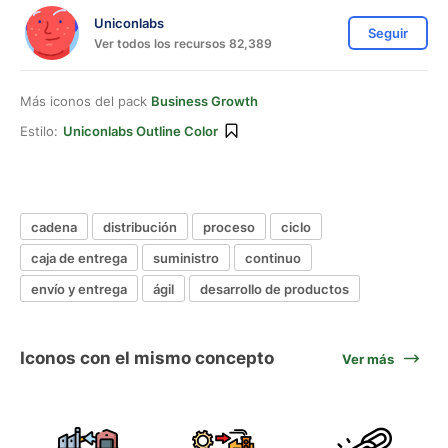
Uniconlabs
Seguir
Ver todos los recursos 82,389
Más iconos del pack
Business Growth
Estilo:
Uniconlabs Outline Color
cadena
distribución
proceso
ciclo
caja de entrega
suministro
continuo
envío y entrega
ágil
desarrollo de productos
Iconos con el mismo concepto
Ver más