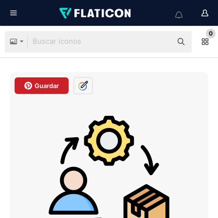
0
Guardar