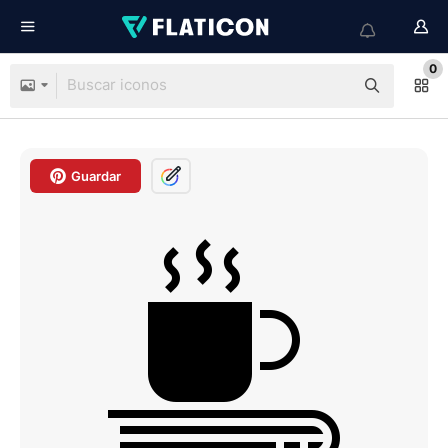
0
Guardar