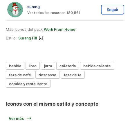
surang
Seguir
Ver todos los recursos 180,561
Más iconos del pack
Work From Home
Estilo:
Surang Fill
bebida
libro
jarra
cafetería
bebida caliente
taza de café
descanso
taza de te
comida y restaurante
Iconos con el mismo estilo y concepto
Ver más