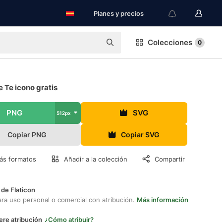
Planes y precios
Colecciones
0
 Te icono gratis
PNG
SVG
512px
Copiar PNG
Copiar SVG
ás formatos
Añadir a la colección
Compartir
 de Flaticon
ara uso personal o comercial con atribución.
Más información
ere atribución
¿Cómo atribuir?