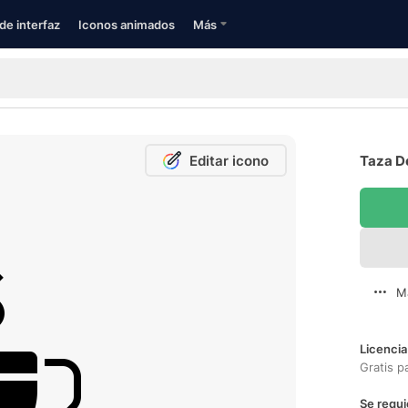
de interfaz
Iconos animados
Más
Editar icono
Taza De
M
Licencia
Gratis p
Se requi