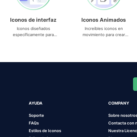
Iconos de interfaz
Iconos Animados
Iconos diseñados
Increíbles iconos en
específicamente para
movimiento para crear
interfaces
proyectos dinámicos
AYUDA
COMPANY
Soporte
Sobre nosotro
FAQs
Contacta con 
Estilos de Iconos
Nuestra Licenc