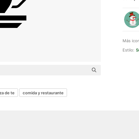
Más ico
Estilo:
S
za de te
comida y restaurante