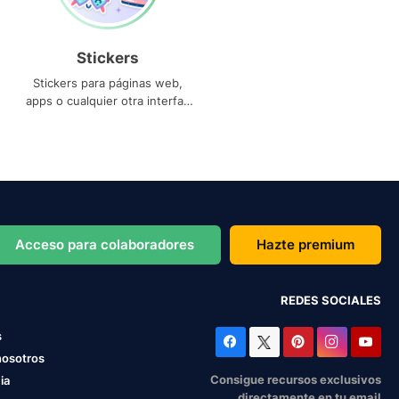
Stickers
Stickers para páginas web,
apps o cualquier otra interfaz
que necesites
Acceso para colaboradores
Hazte premium
REDES SOCIALES
s
nosotros
Consigue recursos exclusivos
ia
directamente en tu email