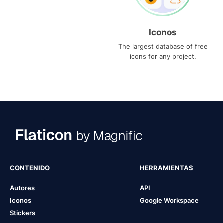
Iconos
The largest database of free
icons for any project.
CONTENIDO
HERRAMIENTAS
Autores
API
Iconos
Google Workspace
Stickers