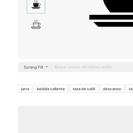
Surang Fill
jarra
bebida caliente
taza de café
descanso
ta