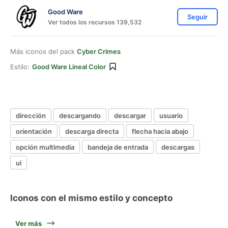
Good Ware
Seguir
Ver todos los recursos 139,532
Más iconos del pack
Cyber Crimes
Estilo:
Good Ware Lineal Color
dirección
descargando
descargar
usuario
orientación
descarga directa
flecha hacia abajo
opción multimedia
bandeja de entrada
descargas
ui
Iconos con el mismo estilo y concepto
Ver más