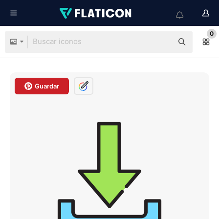
0
Guardar