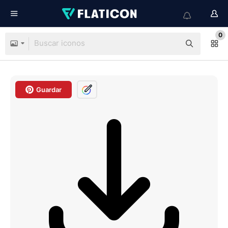
0
Guardar