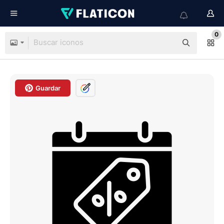
0
Guardar