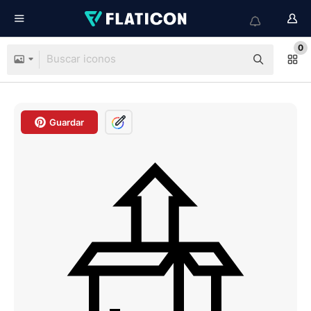
0
Guardar