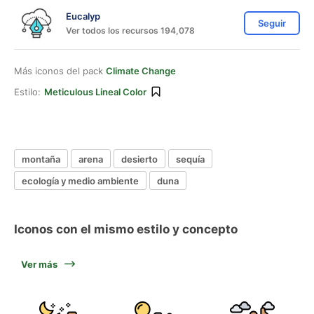
Eucalyp
Seguir
Ver todos los recursos 194,078
Más iconos del pack
Climate Change
Estilo:
Meticulous Lineal Color
montaña
arena
desierto
sequía
ecología y medio ambiente
duna
Iconos con el mismo estilo y concepto
Ver más