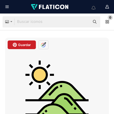
0
Guardar