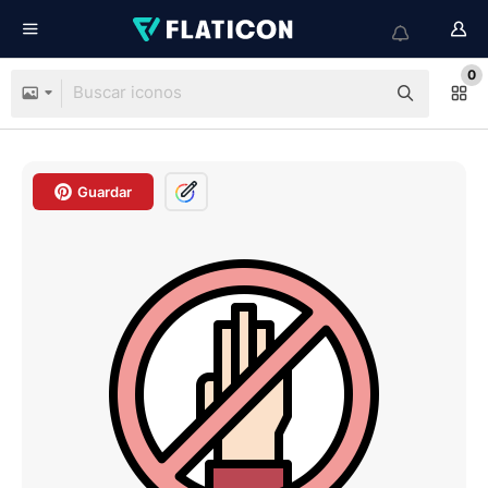
0
Guardar