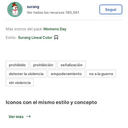
surang
Seguir
Ver todos los recursos 180,561
Más iconos del pack
Womens Day
Estilo:
Surang Lineal Color
prohibido
prohibición
señalización
detener la violencia
empoderamiento
no a la guerra
sin violencia
Iconos con el mismo estilo y concepto
Ver más