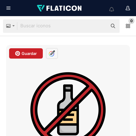
0
Guardar