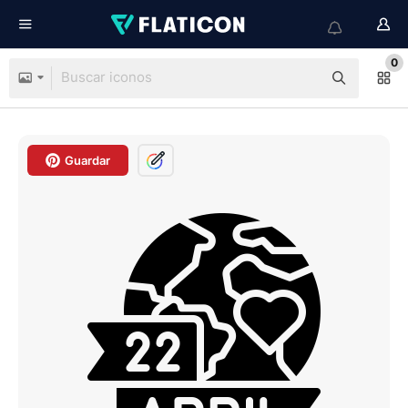
0
Guardar