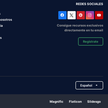
REDES SOCIALES
s
nosotros
Consigue recursos exclusivos
ia
directamente en tu email
os
Regístrate
Español
Magnific
Flaticon
Slidesgo