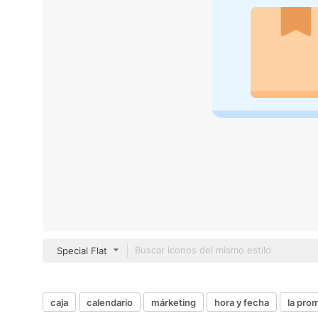
Special Flat
caja
calendario
márketing
hora y fecha
la pro