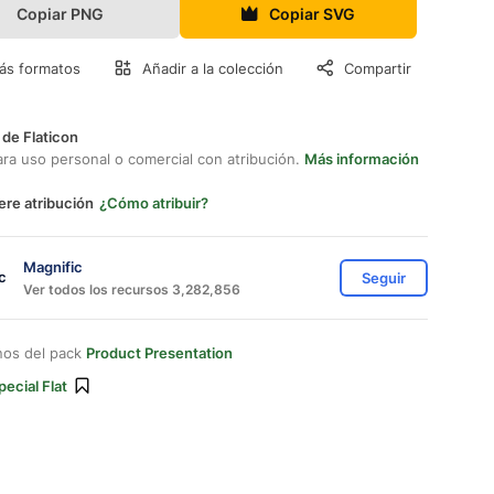
Copiar PNG
Copiar SVG
ás formatos
Añadir a la colección
Compartir
 de Flaticon
ara uso personal o comercial con atribución.
Más información
ere atribución
¿Cómo atribuir?
Magnific
Seguir
Ver todos los recursos 3,282,856
nos del pack
Product Presentation
pecial Flat