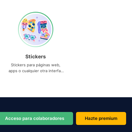
Stickers
Stickers para páginas web,
apps o cualquier otra interfaz
que necesites
Acceso para colaboradores
Hazte premium