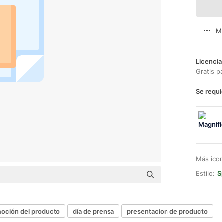
M
Licencia
Gratis p
Se requi
Más ico
Estilo:
S
moción del producto
día de prensa
presentacion de producto