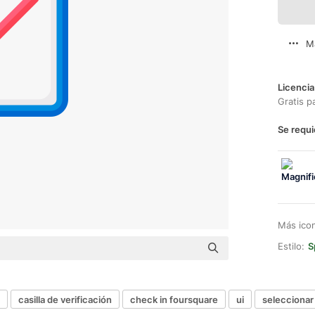
M
Licencia
Gratis p
Se requi
Más ico
Estilo:
S
casilla de verificación
check in foursquare
ui
seleccionar