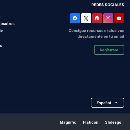
REDES SOCIALES
s
nosotros
Consigue recursos exclusivos
ia
directamente en tu email
os
Regístrate
Español
Magnific
Flaticon
Slidesgo