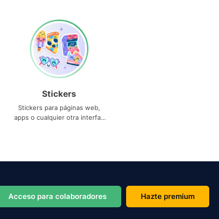
Stickers
Stickers para páginas web,
apps o cualquier otra interfaz
que necesites
Acceso para colaboradores
Hazte premium