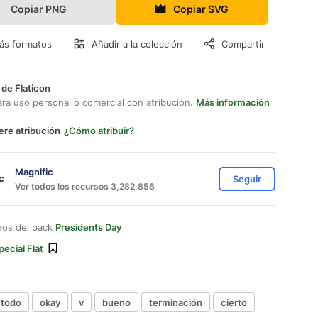
Copiar PNG
Copiar SVG
ás formatos
Añadir a la colección
Compartir
 de Flaticon
ara uso personal o comercial con atribución.
Más información
ere atribución
¿Cómo atribuir?
Magnific
Seguir
Ver todos los recursos 3,282,856
nos del pack
Presidents Day
pecial Flat
 todo
okay
v
bueno
terminación
cierto