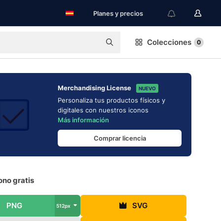
Planes y precios
Colecciones
0
Merchandising License
NUEVO
Personaliza tus productos físicos y
digitales con nuestros iconos
Más información
Comprar licencia
ono gratis
PNG
SVG
512px