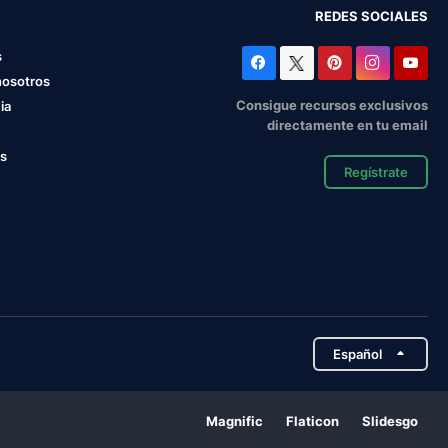
REDES SOCIALES
s
nosotros
Consigue recursos exclusivos
ia
directamente en tu email
os
Regístrate
Español
Magnific
Flaticon
Slidesgo