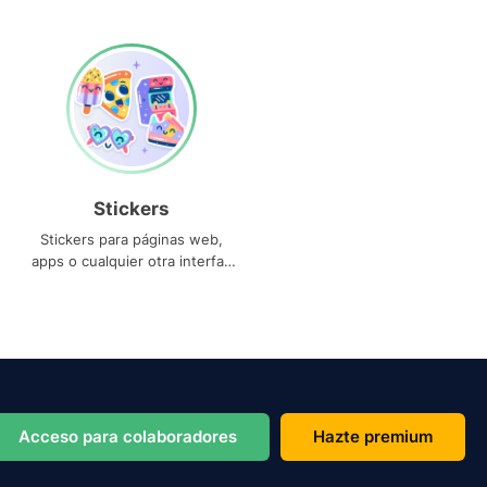
Stickers
Stickers para páginas web,
apps o cualquier otra interfaz
que necesites
Acceso para colaboradores
Hazte premium