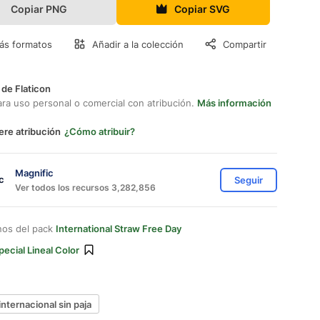
Copiar PNG
Copiar SVG
ás formatos
Añadir a la colección
Compartir
 de Flaticon
ara uso personal o comercial con atribución.
Más información
ere atribución
¿Cómo atribuir?
Magnific
Seguir
Ver todos los recursos 3,282,856
nos del pack
International Straw Free Day
pecial Lineal Color
 internacional sin paja