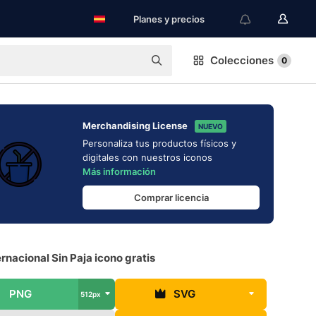
Planes y precios
Colecciones
0
Merchandising License
NUEVO
Personaliza tus productos físicos y
digitales con nuestros iconos
Más información
Comprar licencia
ernacional Sin Paja icono gratis
PNG
SVG
512px