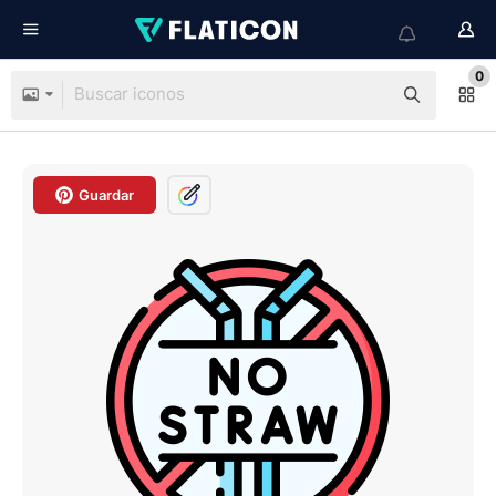
0
Guardar