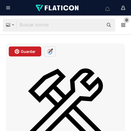
0
Guardar