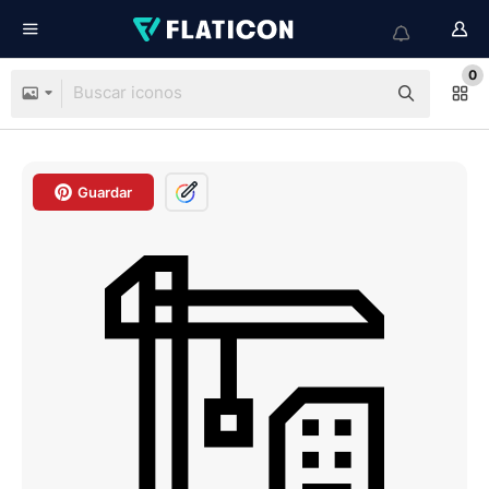
0
Guardar