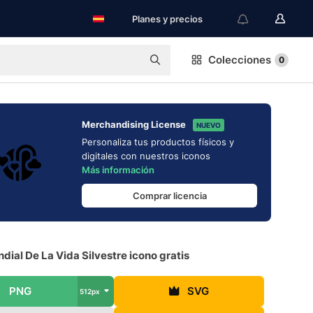
Planes y precios
Colecciones
0
Merchandising License
NUEVO
Personaliza tus productos físicos y
digitales con nuestros iconos
Más información
Comprar licencia
dial De La Vida Silvestre icono gratis
PNG
SVG
512px