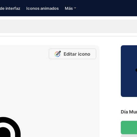
de interfaz
Iconos animados
Más
Editar icono
Día Mun