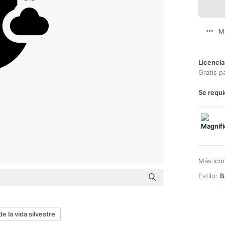
M
Licencia
Gratis p
Se requi
Más ico
Estilo:
B
e la vida silvestre