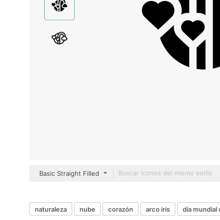
Basic Straight Filled
naturaleza
nube
corazón
arco iris
día mundial d