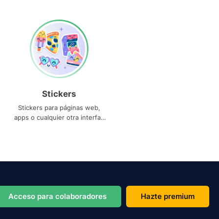
Stickers
Stickers para páginas web,
apps o cualquier otra interfaz
que necesites
Acceso para colaboradores
Hazte premium