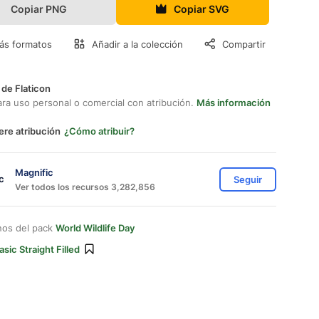
Copiar PNG
Copiar SVG
ás formatos
Añadir a la colección
Compartir
 de Flaticon
ara uso personal o comercial con atribución.
Más información
ere atribución
¿Cómo atribuir?
Magnific
Seguir
Ver todos los recursos 3,282,856
nos del pack
World Wildlife Day
asic Straight Filled