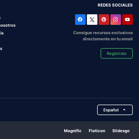
REDES SOCIALES
s
nosotros
Consigue recursos exclusivos
ia
directamente en tu email
os
Regístrate
Español
Magnific
Flaticon
Slidesgo