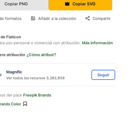
Copiar PNG
Copiar SVG
ás formatos
Añadir a la colección
Compartir
 de Flaticon
ara uso personal o comercial con atribución.
Más información
ere atribución
¿Cómo atribuir?
Magnific
Seguir
Ver todos los recursos 3,282,856
nos del pack
Freepik Brands
rands Color