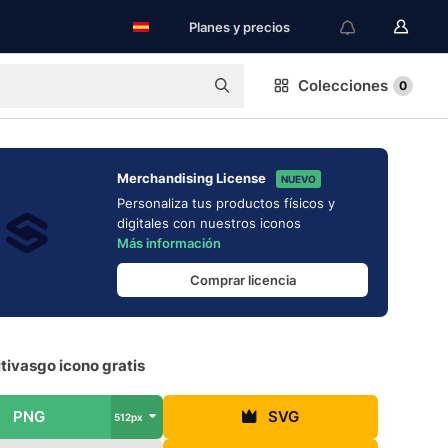
Planes y precios
Colecciones
0
Merchandising License
NUEVO
Personaliza tus productos físicos y
digitales con nuestros iconos
Más información
Comprar licencia
tivasgo icono gratis
PNG
SVG
512px