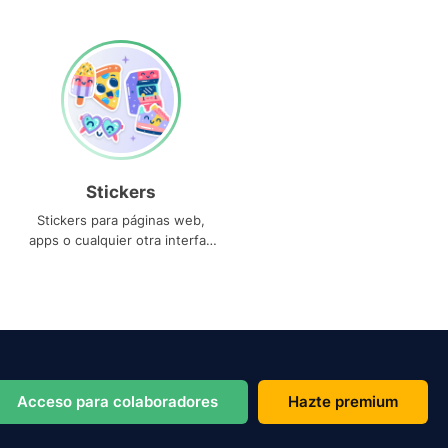
Stickers
Stickers para páginas web,
apps o cualquier otra interfaz
que necesites
Acceso para colaboradores
Hazte premium