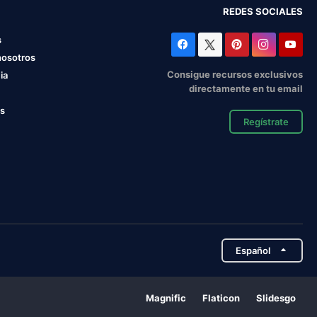
REDES SOCIALES
s
nosotros
Consigue recursos exclusivos
ia
directamente en tu email
os
Regístrate
Español
Magnific
Flaticon
Slidesgo