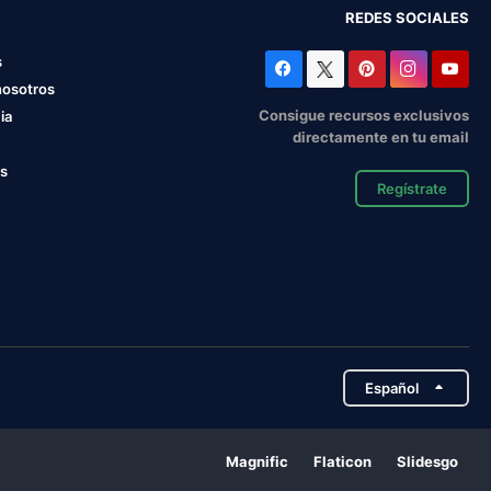
REDES SOCIALES
s
nosotros
Consigue recursos exclusivos
ia
directamente en tu email
os
Regístrate
Español
Magnific
Flaticon
Slidesgo