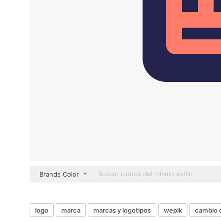
Brands Color
logo
marca
marcas y logotipos
wepik
cambio 