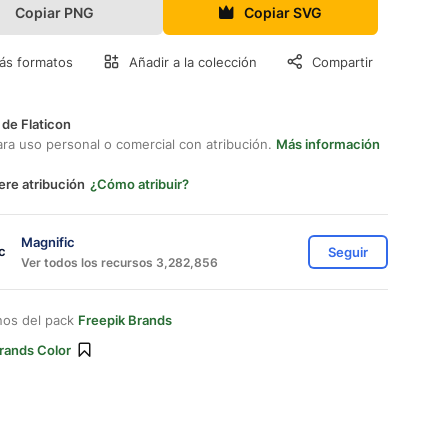
Copiar PNG
Copiar SVG
ás formatos
Añadir a la colección
Compartir
 de Flaticon
ara uso personal o comercial con atribución.
Más información
ere atribución
¿Cómo atribuir?
Magnific
Seguir
Ver todos los recursos 3,282,856
nos del pack
Freepik Brands
rands Color