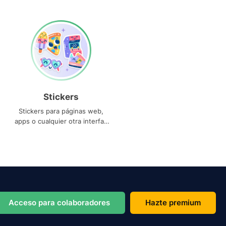
Stickers
Stickers para páginas web,
apps o cualquier otra interfaz
que necesites
Acceso para colaboradores
Hazte premium