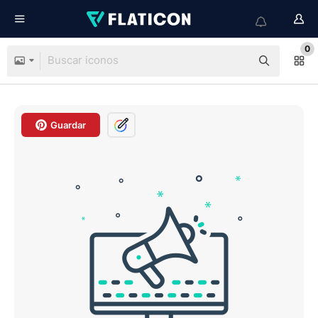
0
Guardar