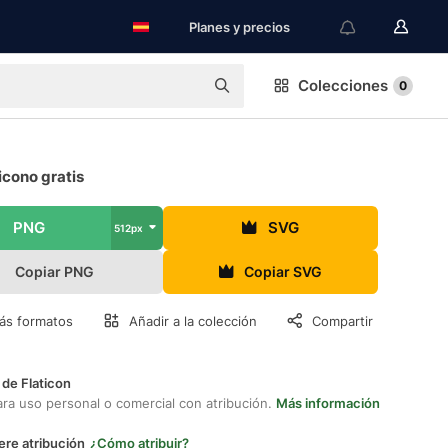
Planes y precios
Colecciones
0
icono gratis
PNG
SVG
512px
Copiar PNG
Copiar SVG
ás formatos
Añadir a la colección
Compartir
 de Flaticon
ara uso personal o comercial con atribución.
Más información
ere atribución
¿Cómo atribuir?