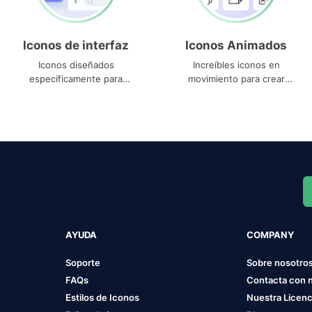
Iconos de interfaz
Iconos Animados
Iconos diseñados
Increíbles iconos en
específicamente para
movimiento para crear
interfaces
proyectos dinámicos
AYUDA
COMPANY
Soporte
Sobre nosotro
FAQs
Contacta con 
Estilos de Iconos
Nuestra Licenc