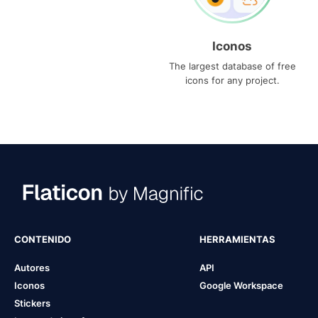
Iconos
The largest database of free
icons for any project.
CONTENIDO
HERRAMIENTAS
Autores
API
Iconos
Google Workspace
Stickers