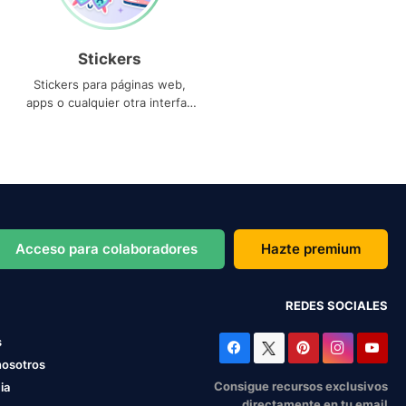
Stickers
Stickers para páginas web,
apps o cualquier otra interfaz
que necesites
Acceso para colaboradores
Hazte premium
REDES SOCIALES
s
nosotros
Consigue recursos exclusivos
ia
directamente en tu email