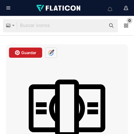
0
Guardar