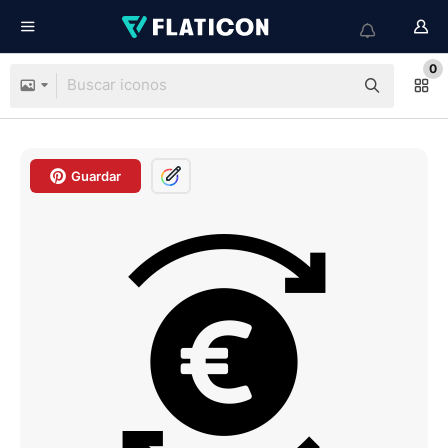
0
Guardar